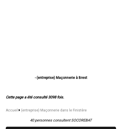
- (entreprise) Maçonnerie à Brest
- (entreprise) Maçonnerie à Quimper
- (entreprise) Maçonnerie à Concarneau
- (entreprise) Maçonnerie à Morlaix
Cette page a été consulté 3098 fois.
- (entreprise) Maçonnerie à Douarnenez
- (entreprise) Maçonnerie à Landerneau
- (entreprise) Maçonnerie à Guipavas
Accueil
(entreprise) Maçonnerie dans le Finistère
- (entreprise) Maçonnerie à Plougastel-Daoulas
- (entreprise) Maçonnerie à Plouzané
40 personnes consultent SOCOREBAT
- (entreprise) Maçonnerie à Quimperlé