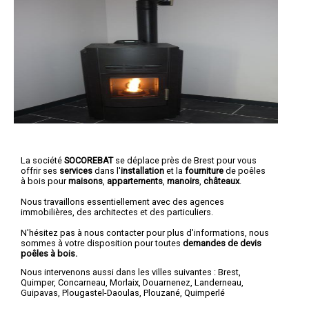
La société
SOCOREBAT
se déplace près de Brest pour vous
offrir ses
services
dans l'
installation
et la
fourniture
de poêles
à bois pour
maisons
,
appartements
,
manoirs
,
châteaux
.
Nous travaillons essentiellement avec des agences
immobilières, des architectes et des particuliers.
N'hésitez pas à nous contacter pour plus d'informations, nous
sommes à votre disposition pour toutes
demandes de devis
poêles à bois.
Nous intervenons aussi dans les villes suivantes :
Brest
,
Quimper
,
Concarneau
,
Morlaix
,
Douarnenez
,
Landerneau
,
Guipavas
,
Plougastel-Daoulas
,
Plouzané
,
Quimperlé