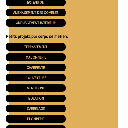
EXTENSION
AMENAGEMENT DES COMBLES
AMENAGEMENT INTERIEUR
Petits projets par corps de métiers
TERRASSEMENT
MACONNERIE
CHARPENTE
COUVERTURE
MENUISERIE
ISOLATION
CARRELAGE
PLOMBERIE