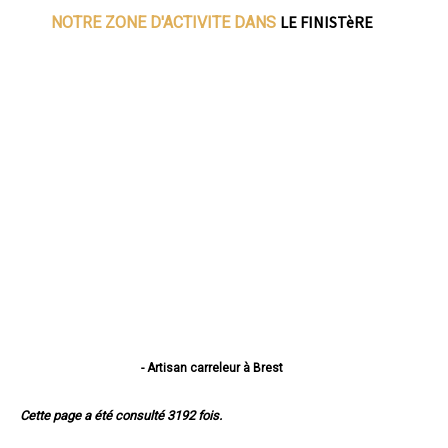
LE FINISTèRE
NOTRE ZONE D'ACTIVITE DANS
- Artisan carreleur à Brest
- Artisan carreleur à Quimper
- Artisan carreleur à Concarneau
Cette page a été consulté 3192 fois.
- Artisan carreleur à Morlaix
- Artisan carreleur à Douarnenez