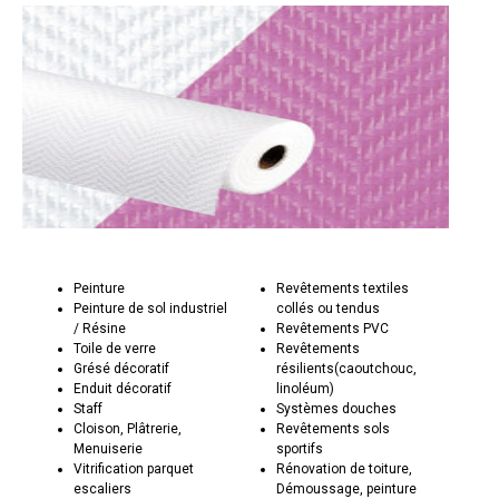
Peinture
Revêtements textiles
Peinture de sol industriel
collés ou tendus
/ Résine
Revêtements PVC
Toile de verre
Revêtements
Grésé décoratif
résilients(caoutchouc,
Enduit décoratif
linoléum)
Staff
Systèmes douches
Cloison, Plâtrerie,
Revêtements sols
Menuiserie
sportifs
Vitrification parquet
Rénovation de toiture,
escaliers
Démoussage, peinture