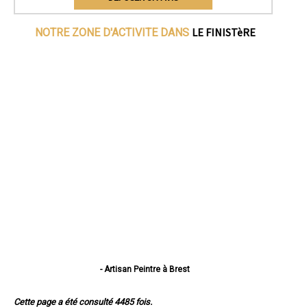
LE FINISTèRE
NOTRE ZONE D'ACTIVITE DANS
- Artisan Peintre à Brest
- Artisan Peintre à Quimper
- Artisan Peintre à Concarneau
Cette page a été consulté 4485 fois.
- Artisan Peintre à Morlaix