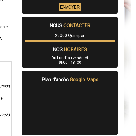
NOUS
CONTACTER
ons et
29000 Quimper
e,
NOS
HORAIRES
Du Lundi au vendredi
9h00 - 18h00
Plan d'accès
Google Maps
5/2023
le
7/2023