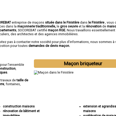
OREBAT
entreprise de maçons
située dans le Finistère
dans
le Finistère
, vous 
ices dans la
maçonnerie traditionnelle,
le
gros oeuvre
et la
rénovation
de
mais
partements
, SOCOREBAT certifié
maçon RGE.
Nous travaillons essentiellement
culiers, des architectes et des agences immobilières.
sitez pas à contacter notre société pour plus d'informations, nous sommes à 
osition pour toutes
demandes de devis maçon.
Maçon briqueteur
 pour l'ensemble
nstruction
,
iques
.
s travaux de
taille de
rre
, fontaines,
construction maisons
extension et agrandi
rénovation de bâtiment et
maisons
immobilière
surélévation de maiso