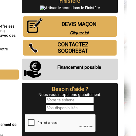
Finistère
DEVIS MAÇON
offre ses
ons
,
Cliquez ici
 avec des
CONTACTEZ
votre
SOCOREBAT
Financement possible
Besoin d'aide ?
Nous vous rappellons gratuitement.
ssement de
ns