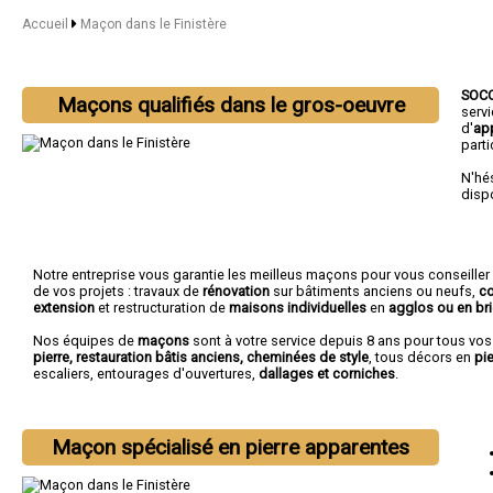
Accueil
Maçon dans le Finistère
SOC
Maçons qualifiés dans le gros-oeuvre
serv
d'
ap
parti
N'hé
disp
Notre entreprise vous garantie les meilleus maçons pour vous conseiller
de vos projets : travaux de
rénovation
sur bâtiments anciens ou neufs,
co
extension
et restructuration de
maisons individuelles
en
agglos ou en br
Nos équipes de
maçons
sont à votre service depuis 8 ans pour tous vo
pierre, restauration bâtis anciens, cheminées de style
, tous décors en
pie
escaliers, entourages d'ouvertures,
dallages et corniches
.
Maçon spécialisé en pierre apparentes