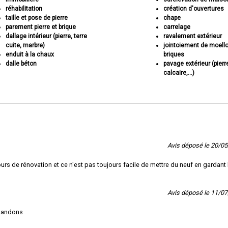
réhabilitation
création d'ouvertures
taille et pose de pierre
chape
parement pierre et brique
carrelage
dallage intérieur (pierre, terre
ravalement extérieur
cuite, marbre)
jointoiement de moell
enduit à la chaux
briques
dalle béton
pavage extérieur (pierr
calcaire,...)
Avis déposé le 20/0
ours de rénovation et ce n'est pas toujours facile de mettre du neuf en gardant 
Avis déposé le 11/0
mmandons