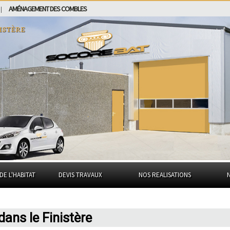
AMÉNAGEMENT DES COMBLES
|
istère
DE L'HABITAT
DEVIS TRAVAUX
NOS REALISATIONS
ans le Finistère