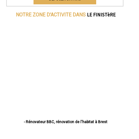
LE FINISTèRE
NOTRE ZONE D'ACTIVITE DANS
- Rénovateur BBC, rénovation de l'habitat à Brest
- Rénovateur BBC, rénovation de l'habitat à Quimper
- Rénovateur BBC, rénovation de l'habitat à Concarneau
- Rénovateur BBC, rénovation de l'habitat à Morlaix