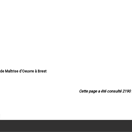
 de Maîtrise d'Oeuvre à Brest
de Maîtrise d'Oeuvre à Quimper
e Maîtrise d'Oeuvre à Concarneau
de Maîtrise d'Oeuvre à Morlaix
Cette page a été consulté 2190 f
e Maîtrise d'Oeuvre à Douarnenez
e Maîtrise d'Oeuvre à Landerneau
de Maîtrise d'Oeuvre à Guipavas
îtrise d'Oeuvre à Plougastel-Daoulas
de Maîtrise d'Oeuvre à Plouzané
e Maîtrise d'Oeuvre à Quimperlé
îtrise d'Oeuvre à Le Relecq-Kerhuon
e Maîtrise d'Oeuvre à Fouesnant