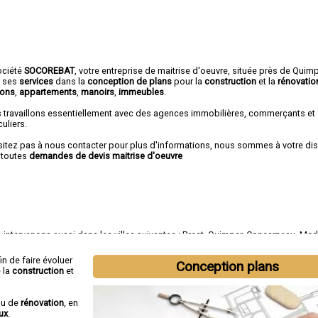
ociété
SOCOREBAT
,
votre entreprise de maitrise d'oeuvre
, située près de Quim
e ses
services
dans la
conception de plans
pour la
construction
et la
rénovatio
ons
,
appartements
,
manoirs
,
immeubles
.
 travaillons essentiellement avec des agences immobilières, commerçants et
culiers.
sitez pas à nous contacter pour plus d'informations, nous sommes à votre di
 toutes
demandes de devis maitrise d'oeuvre
intervenons aussi dans les villes suivantes :
Brest
,
Quimper
,
Concarneau
,
Morl
rnenez
,
Landerneau
,
Guipavas
,
Plougastel-Daoulas
,
Plouzané
,
Quimperlé
fin de faire évoluer
Conception plans
 la
construction
et
u de
rénovation
, en
ux
.