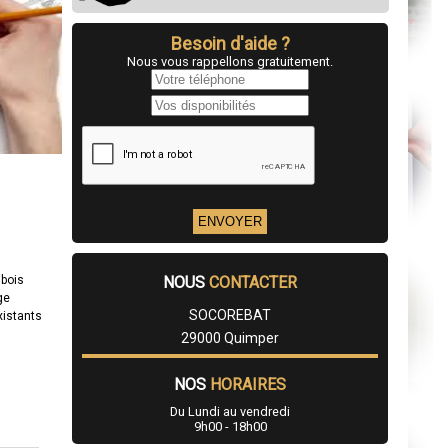
Besoin d'aide ?
Nous vous rappellons gratuitement.
NOUS
CONTACTER
 bois
ge
SOCOREBAT
xistants
29000 Quimper
NOS
HORAIRES
Du Lundi au vendredi
9h00 - 18h00