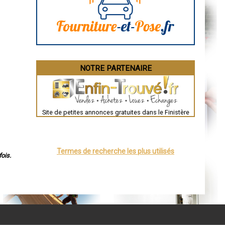
Angoulême
La Rochelle
Bourges
Brive-la-Gaillarde
Dijon
Saint-Brieuc
Guéret
Périgueux
Besançon
NOTRE PARTENAIRE
Valence
Évreux
Chartres
Brest
Nîmes
Toulouse
Site de petites annonces gratuites dans le Finistère
Auch
Bordeaux
Montpellier
Rennes
Châteauroux
Termes de recherche les plus utilisés
Tours
ois.
Grenoble
Dole
Mont-de-Marsan
Blois
Saint-Étienne
Le Puy-en-Velay
Nantes
Orléans
Cahors