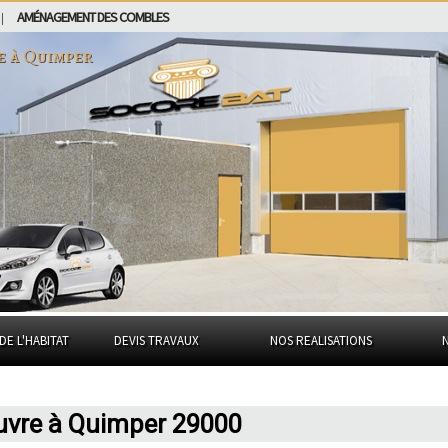
AMÉNAGEMENT DES COMBLES
|
e à
Quimper
DE L'HABITAT
DEVIS TRAVAUX
NOS REALISATIONS
euvre à Quimper 29000