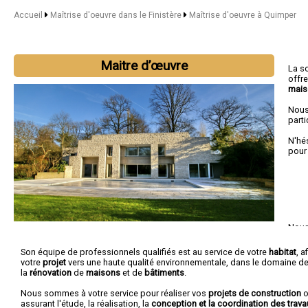
Accueil
Maîtrise d'oeuvre dans le Finistère
Maîtrise d'oeuvre à Quimper
Maitre d’œuvre
La s
offr
mais
Nous
parti
N'hé
pour
Nous 
Doua
Son équipe de professionnels qualifiés est au service de votre
habitat
, a
votre
projet
vers une haute qualité environnementale, dans le domaine de
la
rénovation
de
maisons
et de
bâtiments
.
Nous sommes à votre service pour réaliser vos
projets de construction
o
assurant l'étude, la réalisation, la
conception et la coordination des trava