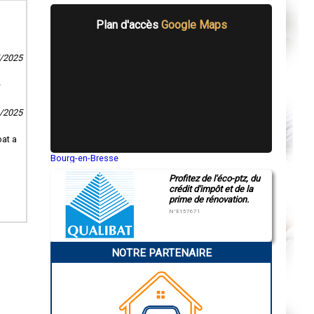
Plan d'accès
Google Maps
5/2025
e
1/2025
bat a
Bourg-en-Bresse
Saint-Quentin
Profitez de l'éco-ptz, du
Montluçon
crédit d'impôt et de la
Manosque
prime de rénovation.
Gap
Nice
N°E157671
Annonay
Charleville-Mézières
Pamiers
NOTRE PARTENAIRE
Troyes
Narbonne
Rodez
Marseille
Caen
Aurillac