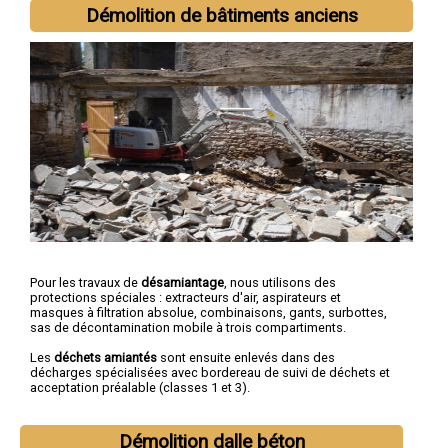
Quimper
,
Concarneau
,
Morlaix
,
Douarnenez
,
Landerneau
,
Démolition de bâtiments anciens
Guipavas
,
Plougastel-Daoulas
,
Plouzané
,
Quimperlé
Pour les travaux de
désamiantage
, nous utilisons des
protections spéciales : extracteurs d'air, aspirateurs et
masques à filtration absolue, combinaisons, gants, surbottes,
sas de décontamination mobile à trois compartiments.
Les
déchets amiantés
sont ensuite enlevés dans des
décharges spécialisées avec bordereau de suivi de déchets et
acceptation préalable (classes 1 et 3).
Démolition dalle béton