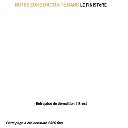
LE FINISTèRE
NOTRE ZONE D'ACTIVITE DANS
- Entreprise de démolition à Brest
- Entreprise de démolition à Quimper
- Entreprise de démolition à Concarneau
- Entreprise de démolition à Morlaix
Cette page a été consulté 2520 fois.
- Entreprise de démolition à Douarnenez