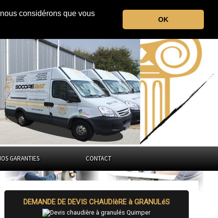
r, nous considérons que vous
le Finistère
OK
Bretagne
NOS GARANTIES
CONTACT
DEMANDE DE DEVIS CHAUDIèRE à GRANULéS