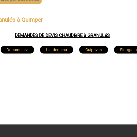
ranulés à Quimper
DEMANDES DE DEVIS CHAUDIèRE à GRANULéS
Douarnenez
Landerneau
Guipavas
Plougast
Pont-l'Abbé
Plabennec
Crozon
Ergué-Gabéric
Moëlan-sur-Mer
Lesneven
Trégunc
Plouguerne
Châteaulin
Bannalec
Lannilis
Saint-Mar
Riec-sur-Belon
Loctudy
Plomelin
Clohars-Carnoë
uf-du-Faou
Pleyben
Loperhet
Plomeur
c
La Forêt-Fouesnant
Carantec
Bohars