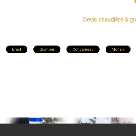
Devis chaudière à g
Brest
Quimper
Concarneau
Morlaix
Le Relecq-Kerhuon
Fouesnant
Landivisiau
Saint-Renan
Saint-Pol-de-Léon
Rosporden
Penmarch
Plonéour-Lanvern
Briec
Scaër
Plouigneau
Plourin-lès-Morlaix
Plouhinec
Plouescat
Plouvien
Ploudaniel
Châteaune
Combrit
Plouarzel
Pluguffan
Saint-Évarze