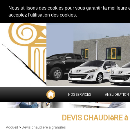
Extension de maison
|
Rénovation de maison
|
Aménagement des combles
Nous utilisons des cookies pour vous garantir la meilleure 
Devis chaudière à granulés 
acceptez l'utilisation des cookies.
NOS SERVICES
AMELIORATION 
DEVIS CHAUDIèRE 
>
Accueil
Devis chaudière à granulés