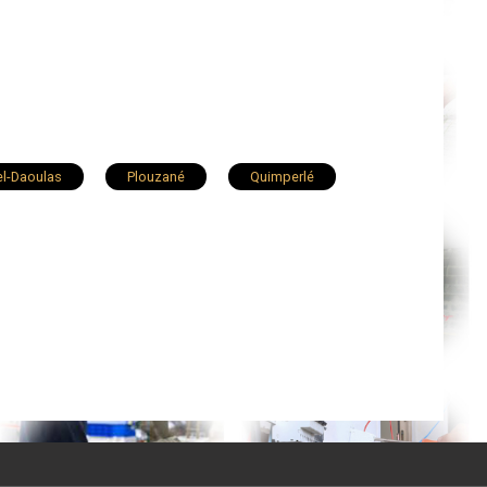
el-Daoulas
Plouzané
Quimperlé
Carhaix-Plouguer
Guilers
au
Gouesnou
Ploudalmézeau
tin-des-Champs
Locmaria-Plouzané
t
Cléder
Pont-de-Buis-lès-Quimerch
Roscoff
Landéda
Plougonvelin
Bourg-Blanc
Plobannalec-Lesconil