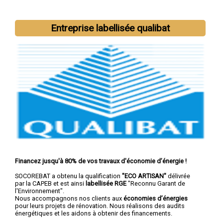
Nous intervenons aussi dans les villes suivantes :
Brest
,
Quimper
,
Concarneau
,
Morlaix
,
Douarnenez
,
Landerneau
,
Entreprise labellisée qualibat
Guipavas
,
Plougastel-Daoulas
,
Plouzané
,
Quimperlé
Financez jusqu'à 80% de vos travaux d'économie d’énergie !
SOCOREBAT a obtenu la qualification
"ECO ARTISAN"
délivrée
par la CAPEB et est ainsi
labellisée RGE
"Reconnu Garant de
l'Environnement".
Nous accompagnons nos clients aux
économies d’énergies
pour leurs projets de rénovation. Nous réalisons des audits
énergétiques et les aidons à obtenir des financements.