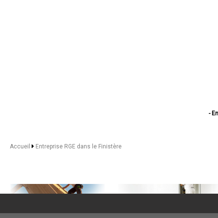
- E
- En
- Entr
- En
Accueil
Entreprise RGE dans le Finistère
- Entr
- Entr
- Ent
- Entrepri
- Ent
- Ent
- Entrepr
- Ent