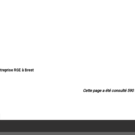
ntreprise RGE à Brest
treprise RGE à Quimper
eprise RGE à Concarneau
treprise RGE à Morlaix
Cette page a été consulté 590 f
eprise RGE à Douarnenez
eprise RGE à Landerneau
reprise RGE à Guipavas
se RGE à Plougastel-Daoulas
reprise RGE à Plouzané
reprise RGE à Quimperlé
ise RGE à Le Relecq-Kerhuon
reprise RGE à Fouesnant