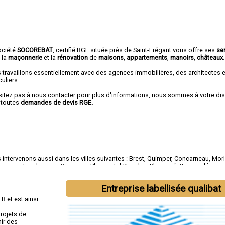
ociété
SOCOREBAT
, certifié RGE située près de Saint-Frégant vous offre ses
se
 la
maçonnerie
et la
rénovation
de
maisons
,
appartements
,
manoirs
,
châteaux
.
 travaillons essentiellement avec des agences immobilières, des architectes 
culiers.
sitez pas à nous contacter pour plus d'informations, nous sommes à votre di
 toutes
demandes de devis RGE.
intervenons aussi dans les villes suivantes :
Brest
,
Quimper
,
Concarneau
,
Morl
rnenez
,
Landerneau
,
Guipavas
,
Plougastel-Daoulas
,
Plouzané
,
Quimperlé
Entreprise labellisée qualibat
B et est ainsi
rojets de
nir des