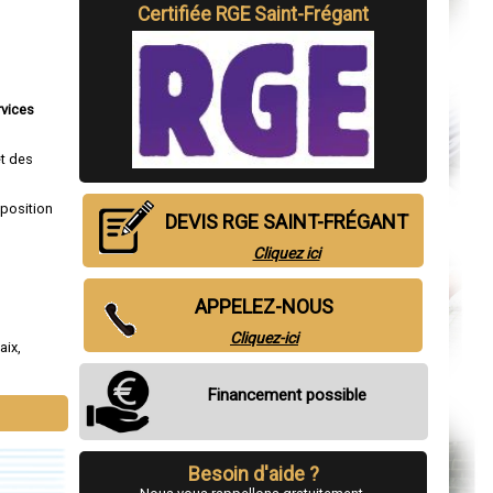
Certifiée RGE Saint-Frégant
rvices
et des
sposition
DEVIS RGE SAINT-FRÉGANT
Cliquez ici
APPELEZ-NOUS
Cliquez-ici
aix
,
Financement possible
Besoin d'aide ?