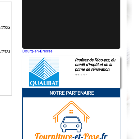
9/2023
Bourg-en-Bresse
7/2023
Saint-Quentin
Profitez de l'éco-ptz, du
Montluçon
crédit d'impôt et de la
Manosque
prime de rénovation.
Gap
Nice
N°E157671
Annonay
Charleville-Mézières
Pamiers
NOTRE PARTENAIRE
Troyes
Narbonne
Rodez
Marseille
Caen
Aurillac
Angoulême
La Rochelle
Bourges
Brive-la-Gaillarde