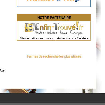
Dijon
Saint-Brieuc
Guéret
Périgueux
Besançon
NOTRE PARTENAIRE
Valence
Évreux
Chartres
Brest
Nîmes
Toulouse
Site de petites annonces gratuites dans le Finistère
Auch
Bordeaux
Montpellier
Rennes
Châteauroux
Termes de recherche les plus utilisés
Tours
Grenoble
Dole
Mont-de-Marsan
ois.
Blois
Saint-Étienne
Le Puy-en-Velay
Nantes
Orléans
Cahors
Agen
Mende
Angers
Cherbourg-Octeville