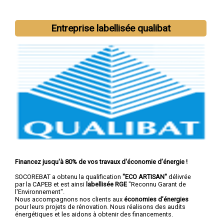
Nous intervenons aussi dans les villes suivantes :
Brest
,
Quimper
,
Concarneau
,
Morlaix
,
Douarnenez
,
Landerneau
,
Entreprise labellisée qualibat
Guipavas
,
Plougastel-Daoulas
,
Plouzané
,
Quimperlé
Financez jusqu'à 80% de vos travaux d'économie d’énergie !
SOCOREBAT a obtenu la qualification
"ECO ARTISAN"
délivrée
par la CAPEB et est ainsi
labellisée RGE
"Reconnu Garant de
l'Environnement".
Nous accompagnons nos clients aux
économies d’énergies
pour leurs projets de rénovation. Nous réalisons des audits
énergétiques et les aidons à obtenir des financements.