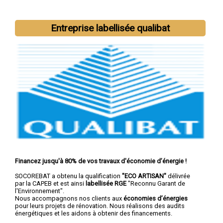
Nous intervenons aussi dans les villes suivantes :
Brest
,
Quimper
,
Concarneau
,
Morlaix
,
Douarnenez
,
Landerneau
,
Entreprise labellisée qualibat
Guipavas
,
Plougastel-Daoulas
,
Plouzané
,
Quimperlé
Financez jusqu'à 80% de vos travaux d'économie d’énergie !
SOCOREBAT a obtenu la qualification
"ECO ARTISAN"
délivrée
par la CAPEB et est ainsi
labellisée RGE
"Reconnu Garant de
l'Environnement".
Nous accompagnons nos clients aux
économies d’énergies
pour leurs projets de rénovation. Nous réalisons des audits
énergétiques et les aidons à obtenir des financements.