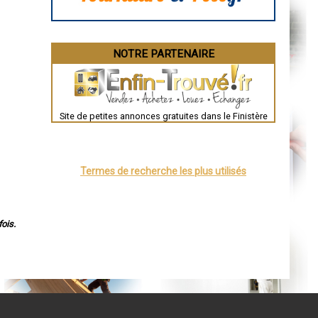
Dijon
Saint-Brieuc
Guéret
Périgueux
Besançon
NOTRE PARTENAIRE
Valence
Évreux
Chartres
Brest
Nîmes
Toulouse
Site de petites annonces gratuites dans le Finistère
Auch
Bordeaux
Montpellier
Rennes
Châteauroux
Termes de recherche les plus utilisés
Tours
Grenoble
Dole
Mont-de-Marsan
Blois
ois.
Saint-Étienne
Le Puy-en-Velay
Nantes
Orléans
Cahors
Agen
Mende
Angers
Cherbourg-Octeville