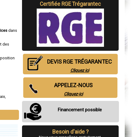
Certifiée RGE Trégarantec
vices
dans
et des
sposition
DEVIS RGE TRÉGARANTEC
Cliquez ici
APPELEZ-NOUS
Cliquez-ici
aix
,
Financement possible
Besoin d'aide ?