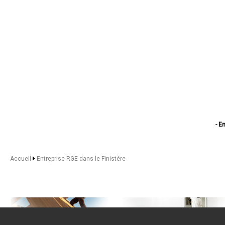
- E
- En
- Entr
- En
Accueil
Entreprise RGE dans le Finistère
- Entr
- Entr
- Ent
- Entrepri
- Ent
- Ent
- Entrepr
- Ent