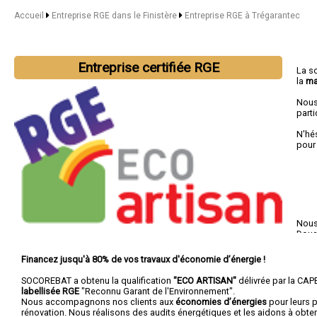
Accueil
Entreprise RGE dans le Finistère
Entreprise RGE à Trégarantec
Entreprise certifiée RGE
La s
la
ma
Nous
parti
N'hé
pour
Nous 
Doua
Financez jusqu'à 80% de vos travaux d'économie d’énergie !
SOCOREBAT a obtenu la qualification
"ECO ARTISAN"
délivrée par la CAPE
labellisée RGE
"Reconnu Garant de l'Environnement".
Nous accompagnons nos clients aux
économies d’énergies
pour leurs p
rénovation. Nous réalisons des audits énergétiques et les aidons à obte