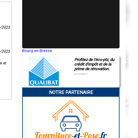
9/2023
Bourg-en-Bresse
1/2025
Saint-Quentin
Profitez de l'éco-ptz, du
Montluçon
e et
crédit d'impôt et de la
Manosque
prime de rénovation.
Gap
Nice
N°E157671
Annonay
Charleville-Mézières
Pamiers
NOTRE PARTENAIRE
Troyes
Narbonne
Rodez
Marseille
Caen
Aurillac
Angoulême
La Rochelle
Bourges
Brive-la-Gaillarde