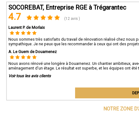
SOCOREBAT, Entreprise RGE à Trégarantec
4.7
(12 avis )
Laurent P. de Morlaix
Nous sommes très satisfaits du travail de rénovation réalisé chez nous p
sympathique. Je ne peux que les recommander à ceux qui ont des projets
A. Le Guern de Douarnenez
Nous avons rénové une longère à Douarnenez. Un chantier ambitieux, avec r
aménagement d’un étage. Le résultat est superbe, et les équipes ont été
Voir tous les avis clients
DEP
NOTRE ZONE D'