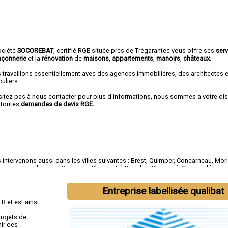
ociété
SOCOREBAT
, certifié RGE située près de Trégarantec vous offre ses
ser
çonnerie
et la
rénovation
de
maisons
,
appartements
,
manoirs
,
châteaux
.
 travaillons essentiellement avec des agences immobilières, des architectes 
culiers.
sitez pas à nous contacter pour plus d'informations, nous sommes à votre di
 toutes
demandes de devis RGE.
intervenons aussi dans les villes suivantes :
Brest
,
Quimper
,
Concarneau
,
Morl
rnenez
,
Landerneau
,
Guipavas
,
Plougastel-Daoulas
,
Plouzané
,
Quimperlé
Entreprise labellisée qualibat
B et est ainsi
rojets de
nir des