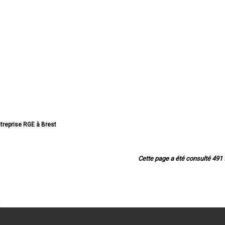
ntreprise RGE à Brest
treprise RGE à Quimper
eprise RGE à Concarneau
treprise RGE à Morlaix
Cette page a été consulté 491 f
eprise RGE à Douarnenez
eprise RGE à Landerneau
reprise RGE à Guipavas
se RGE à Plougastel-Daoulas
reprise RGE à Plouzané
reprise RGE à Quimperlé
ise RGE à Le Relecq-Kerhuon
reprise RGE à Fouesnant